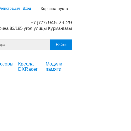
Корзина пуста
Регистрация
Вход
945-29-29
+7 (777)
рина 83/185 угол улицы Курмангазы
ссоры
Кресла
Модули
DXRacer
памяти
в