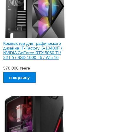
Компьютер для графического
дизайна IT-Factory i5-10400F /
NVIDIA GeForce RTX 5060 Ti /
32 Гб / SSD 1000 Гб / Win 10
570 000
тенге