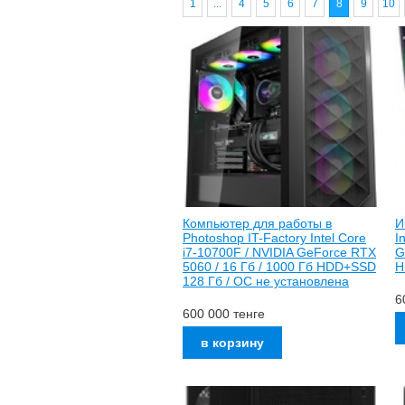
1
...
4
5
6
7
8
9
10
Компьютер для работы в
И
Photoshop IT-Factory Intel Core
I
i7-10700F / NVIDIA GeForce RTX
G
5060 / 16 Гб / 1000 Гб HDD+SSD
H
128 Гб / ОС не установлена
6
600 000
тенге