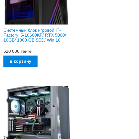
Системный блок игровой IT-
Factory i5-10600KF/ RTX 5060/
16GB/ 1000 GB SSD/ Win 10
520 000
тенге