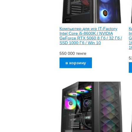
Компьютер для игр IT-Factory
К
Intel Core i5-8600K / NVIDIA
I
GeForce RTX 5060 8 Гб / 32 Гб /
G
SSD 1000 Гб / Win 10
1
1
550 000
тенге
5