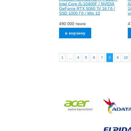
Intel Core i5-10400F / NVIDIA
i
GeForce RTX 5060 Ti/ 16 Гб /
1
SSD 1000 Гб / Win 10
у
490 000
тенге
4
1
...
4
5
6
7
8
9
10