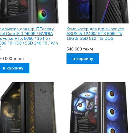
омпьютер для игр ITFactory
Компьютер для игр в корпусе
ntel Core i5-12400F / NVIDIA
ASUS i5-12400/ RTX 5060 Ti/
eForce RTX 5060 / 16 Гб /
16GB/ SSD 512 Гб/ DOS
000 Гб HDD+SSD 240 Гб / Win
0
540 000
тенге
30 000
тенге