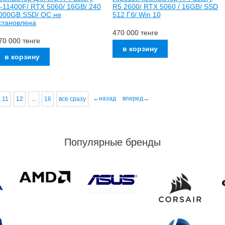
5-11400F/ RTX 5060/ 16GB/ 240
R5 2600/ RTX 5060 / 16GB/ SSD
000GB SSD/ ОС не
512 Гб/ Win 10
становлена
470 000
тенге
70 000
тенге
←назад
вперед→
11
12
...
16
все сразу
Популярные бренды