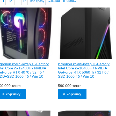
←назад
вперед→
11
12
...
16
все сразу
гровой компьютер IT-Factory
Игровой компьютер IT-Factory
ntel Core i5-12400F / NVIDIA
Intel Core i5-10400F / NVIDIA
eForce RTX 4070 / 32 Гб /
GeForce RTX 5060 Ti / 32 Гб /
DD+SSD 1000 Гб / Win 10
SSD 1000 Гб / Win 10
00 000
тенге
590 000
тенге