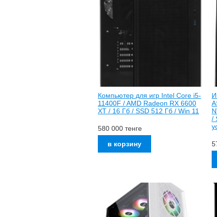
Компьютер для игр Intel Core i5-
И
11400F / AMD Radeon RX 6600
A
XT / 16 Гб / SSD 512 Гб / Win 11
N
/
у
580 000
тенге
5