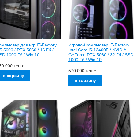
омпьютер для игр IT-Factory
Игровой компьютер IT-Factory
5 5600 / RTX 5060 / 16 Гб /
Intel Core i5-13400F / NVIDIA
SD 1000 Гб / Win 10
GeForce RTX 5060 / 32 Гб / SSD
1000 Гб / Win 10
70 000
тенге
570 000
тенге