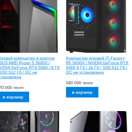
гровой компьютер в корпусе
Компьютер игровой IT-Factory
SUS AMD Ryzen 5 3600X /
R5 5600X / NVIDIA GeForce RTX
VIDIA GeForce RTX 5060 / 8 Гб
5060 8 Гб / 16 Гб / SSD 512 Гб /
 SSD 512 Гб / ОС не
ОС не установлена
становлена
580 000
тенге
70 000
тенге