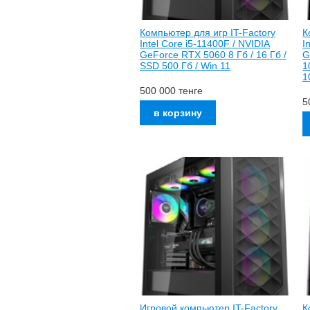
Компьютер для игр IT-Factory
К
Intel Core i5-11400F / NVIDIA
I
GeForce RTX 5060 8 Гб / 16 Гб /
G
SSD 500 Гб / Win 11
1
1
500 000
тенге
5
Игровой компьютер IT-Factory
К