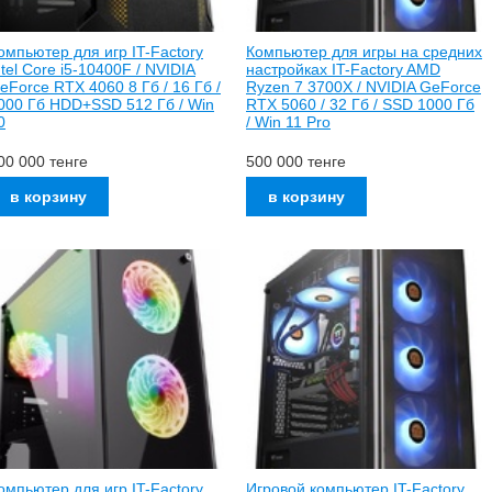
омпьютер для игр IT-Factory
Компьютер для игры на средних
ntel Core i5-10400F / NVIDIA
настройках IT-Factory AMD
eForce RTX 4060 8 Гб / 16 Гб /
Ryzen 7 3700X / NVIDIA GeForce
000 Гб HDD+SSD 512 Гб / Win
RTX 5060 / 32 Гб / SSD 1000 Гб
0
/ Win 11 Pro
00 000
тенге
500 000
тенге
омпьютер для игр IT-Factory
Игровой компьютер IT-Factory