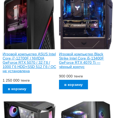
Игровой компьютер ASUS Intel
Игровой компьютер Black
Core i7-12700F / NVIDIA
Strike Intel Core i5-13400F
GeForce RTX 5070 / 32 Гб /
GeForce RTX 4070 Ti —
1000 Гб HDD+SSD 512 Гб / ОС
чёрный корпус
не установлена
900 000
тенге
1 250 000
тенге