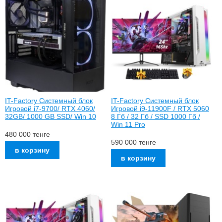
IT-Factory Системный блок
IT-Factory Системный блок
Игровой i7-9700/ RTX 4060/
Игровой i9-11900F / RTX 5060
32GB/ 1000 GB SSD/ Win 10
8 Гб / 32 Гб / SSD 1000 Гб /
Win 11 Pro
480 000
тенге
590 000
тенге