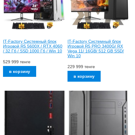
IT-Factory Системный блок
IT-Factory Системный блок
Игровой R5 5600X / RTX 4060
Игровой R5 PRO 3400G/ RX
/ 32 Гб / SSD 1000 Гб / Win 10
Vega 11/ 16GB/ 512 GB SSD/
Win 10
529 999
тенге
229 999
тенге