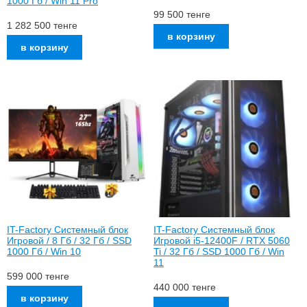
1000 Гб / Win 11 Pro
99 500
тенге
1 282 500
тенге
IT-Factory Системный блок
IT-Factory Системный блок
Игровой / 8 Гб / 32 Гб / SSD
Игровой i5-12400F / RTX 5060
1000 Гб / Win 10
Ti / 32 Гб / SSD 1000 Гб / Win
11
599 000
тенге
440 000
тенге