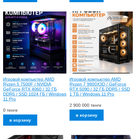
Игровой компьютер AMD
Игровой компьютер AMD
Ryzen 5 7500F / NVIDIA
Ryzen 7 9800X3D / GeForce
GeForce RTX 4060 / 32 ГБ
RTX 5090 / 32 ГБ DDR5 / SSD
DDR5 / SSD 1024 ГБ / Windows
1 ТБ / Windows 11 Pro
11 Pro
2 900 000
тенге
0
тенге