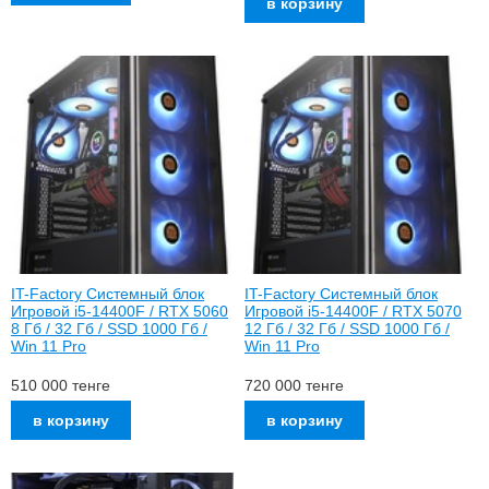
IT-Factory Системный блок
IT-Factory Системный блок
Игровой i5-14400F / RTX 5060
Игровой i5-14400F / RTX 5070
8 Гб / 32 Гб / SSD 1000 Гб /
12 Гб / 32 Гб / SSD 1000 Гб /
Win 11 Pro
Win 11 Pro
510 000
тенге
720 000
тенге