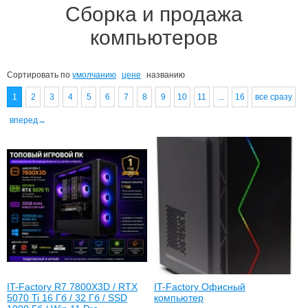
Сборка и продажа
компьютеров
Сортировать по
умолчанию
цене
названию
1
2
3
4
5
6
7
8
9
10
11
...
16
все сразу
вперед→
IT-Factory R7 7800X3D / RTX
IT-Factory Офисный
5070 Ti 16 Гб / 32 Гб / SSD
компьютер