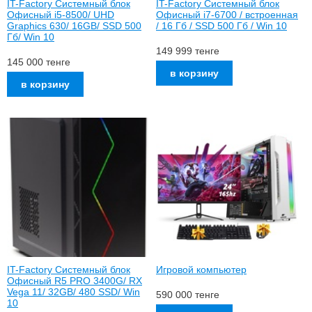
IT-Factory Системный блок
IT-Factory Системный блок
Офисный i5-8500/ UHD
Офисный i7-6700 / встроенная
Graphics 630/ 16GB/ SSD 500
/ 16 Гб / SSD 500 Гб / Win 10
Гб/ Win 10
149 999
тенге
145 000
тенге
IT-Factory Системный блок
Игровой компьютер
Офисный R5 PRO 3400G/ RX
Vega 11/ 32GB/ 480 SSD/ Win
590 000
тенге
10