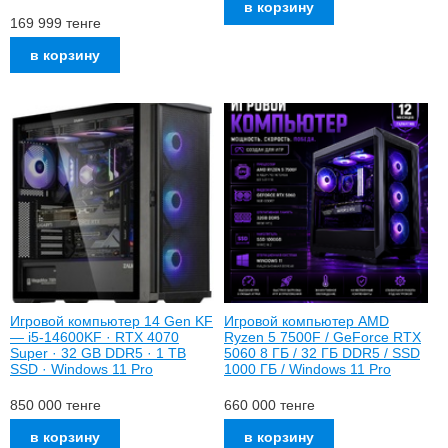
169 999
тенге
Игровой компьютер 14 Gen KF
Игровой компьютер AMD
— i5-14600KF · RTX 4070
Ryzen 5 7500F / GeForce RTX
Super · 32 GB DDR5 · 1 TB
5060 8 ГБ / 32 ГБ DDR5 / SSD
SSD · Windows 11 Pro
1000 ГБ / Windows 11 Pro
850 000
тенге
660 000
тенге