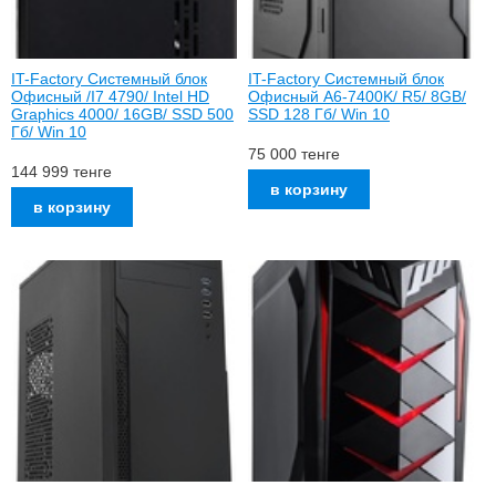
IT-Factory Системный блок
IT-Factory Системный блок
Офисный /I7 4790/ Intel HD
Офисный A6-7400K/ R5/ 8GB/
Graphics 4000/ 16GB/ SSD 500
SSD 128 Гб/ Win 10
Гб/ Win 10
75 000
тенге
144 999
тенге