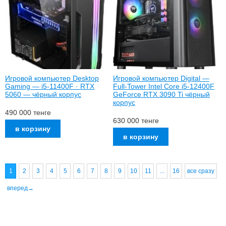
Игровой компьютер Desktop
Игровой компьютер Digital —
Gaming — i5-11400F · RTX
Full-Tower Intel Core i5-12400F
5060 — чёрный корпус
GeForce RTX 3090 Ti чёрный
корпус
490 000
тенге
630 000
тенге
1
2
3
4
5
6
7
8
9
10
11
...
16
все сразу
вперед→