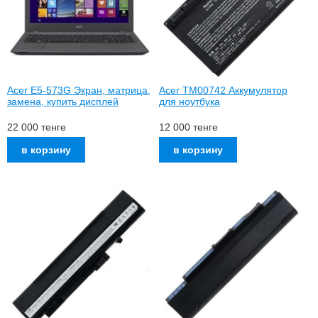
Acer E5-573G Экран, матрица,
Acer TM00742 Аккумулятор
замена, купить дисплей
для ноутбука
22 000
тенге
12 000
тенге