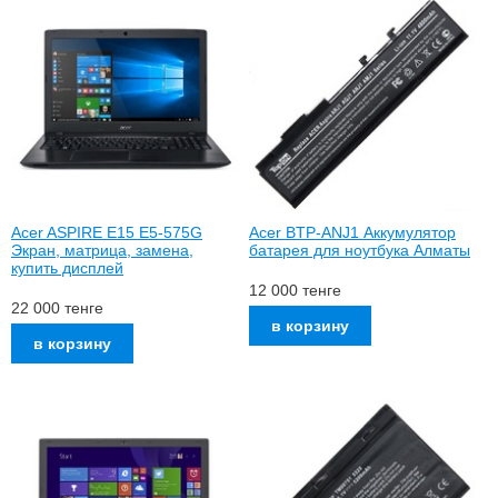
Acer ASPIRE E15 E5-575G
Acer BTP-ANJ1 Аккумулятор
Экран, матрица, замена,
батарея для ноутбука Алматы
купить дисплей
12 000
тенге
22 000
тенге