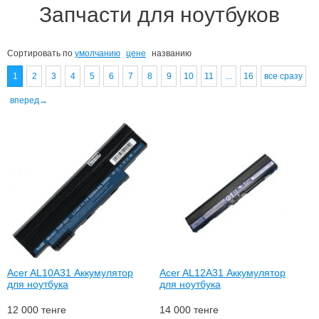
Запчасти для ноутбуков
Сортировать по
умолчанию
цене
названию
1
2
3
4
5
6
7
8
9
10
11
...
16
все сразу
вперед→
Acer AL10A31 Аккумулятор
Acer AL12A31 Аккумулятор
для ноутбука
для ноутбука
12 000
тенге
14 000
тенге