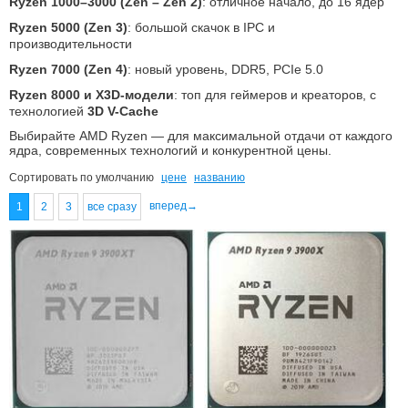
Ryzen 1000–3000 (Zen – Zen 2)
: отличное начало, до 16 ядер
Ryzen 5000 (Zen 3)
: большой скачок в IPC и
производительности
Ryzen 7000 (Zen 4)
: новый уровень, DDR5, PCIe 5.0
Ryzen 8000 и X3D-модели
: топ для геймеров и креаторов, с
технологией
3D V-Cache
Выбирайте AMD Ryzen — для максимальной отдачи от каждого
ядра, современных технологий и конкурентной цены.
Сортировать по
умолчанию
цене
названию
вперед→
1
2
3
все сразу