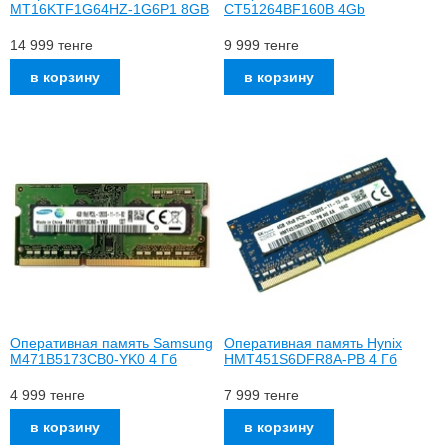
MT16KTF1G64HZ-1G6P1 8GB
CT51264BF160B 4Gb
14 999
тенге
9 999
тенге
Оперативная память Samsung
Оперативная память Hynix
M471B5173СB0-YK0 4 Гб
HMT451S6DFR8A-PB 4 Гб
4 999
тенге
7 999
тенге