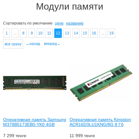
Модули памяти
Сортировать по
умолчанию
цене
названию
1
...
8
9
10
11
12
13
14
15
16
...
19
←назад
вперед→
все сразу
Оперативная память Samsung
Оперативная память Kingston
M378B5173EB0-YK0 4GB
ACR16D3LU1KNG/8G 8 Гб
7 299
тенге
11 999
тенге