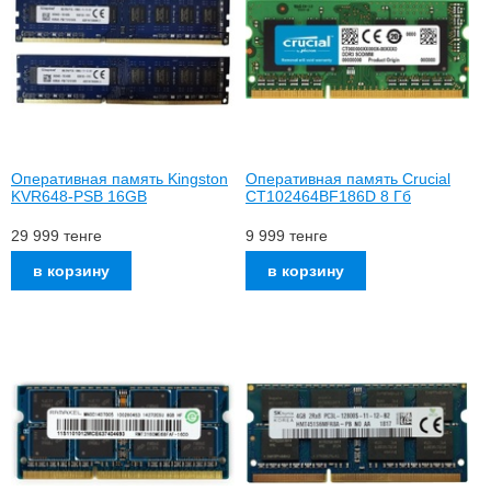
Оперативная память Kingston
Оперативная память Crucial
KVR648-PSB 16GB
CT102464BF186D 8 Гб
29 999
тенге
9 999
тенге