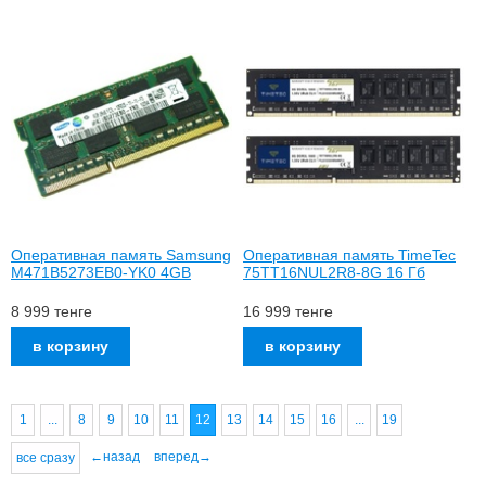
Оперативная память Samsung
Оперативная память TimeTec
M471B5273EB0-YK0 4GB
75TT16NUL2R8-8G 16 Гб
8 999
тенге
16 999
тенге
1
...
8
9
10
11
12
13
14
15
16
...
19
←назад
вперед→
все сразу