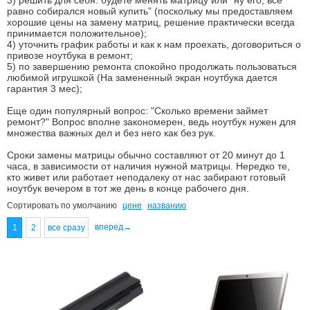
3) решить для себя: будете менять матрицу или “ну его, все
равно собирался новый купить” (поскольку мы предоставляем
хорошие цены на замену матриц, решение практически всегда
принимается положительное);
4) уточнить график работы и как к нам проехать
, договориться о
привозе ноутбука в ремонт;
5) по завершению ремонта спокойно продолжать пользоваться
любимой игрушкой (На замененный экран ноутбука дается
гарантия 3 мес);
Еще один популярный вопрос: "Сколько времени займет
ремонт?" Вопрос вполне закономерен, ведь ноутбук нужен для
множества важных дел и без него как без рук.
Сроки замены матрицы обычно составляют от 20 минут до 1
часа, в зависимости от наличия нужной матрицы. Нередко те,
кто живет или работает неподалеку от нас забирают готовый
ноутбук вечером в тот же день в конце рабочего дня.
Сортировать по
умолчанию
цене
названию
вперед→
1
2
все сразу