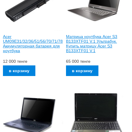
Acer
Матрица ноутбука Acer S3
UM09E31/32/36/51/56/70/71/78
B133XTF01 V.1 Ультрабук.
Аккумуляторная батарея для
Купить матрицу Acer S3
ноутбука
B133XTF01 V.1
12 000
тенге
65 000
тенге