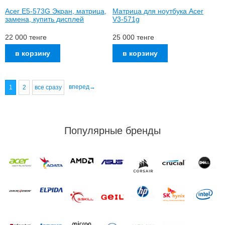
Acer E5-573G Экран, матрица,
Матрица для ноутбука Acer
замена, купить дисплей
V3-571g
22 000
тенге
25 000
тенге
вперед→
1
2
все сразу
Популярные бренды