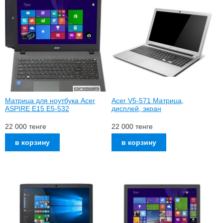
Матрица для ноутбука Acer
Acer V5-571 Матрица,
ASPIRE E15 E5-532
дисплей, экран
22 000
тенге
22 000
тенге