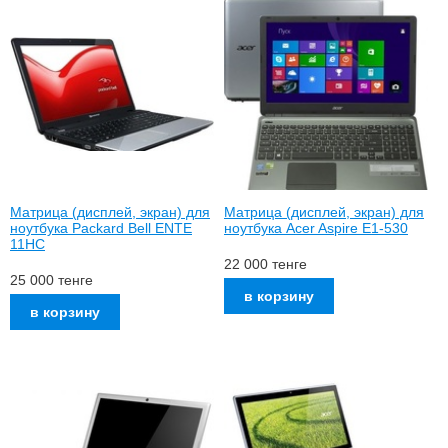
Матрица (дисплей, экран) для
Матрица (дисплей, экран) для
ноутбука Packard Bell ENTE
ноутбука Acer Aspire E1-530
11HC
22 000
тенге
25 000
тенге