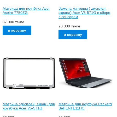
Матрица для ноутбука Acer
Замена матрицы ( дисплея,
Aspire 7750ZG
экрана) Acer V5-571G в сборе
с сенсором
37 000
тенге
78 000
тенге
Матрица (дисплей, экран) для
Матрица для ноутбука Packard
ноутбука Acer V5-571G
Bell ENTE11HC