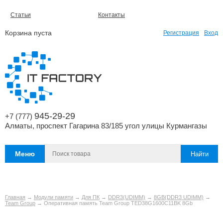
Статьи
Контакты
Корзина пуста
Регистрация
Вход
945-29-29
+7 (777)
Алматы, проспект Гагарина 83/185 угол улицы Курмангазы
Меню
Главная
→
Модули памяти
→
Для ПК
→
DDR3(UDIMM)
→
8GB(DDR3 UDIMM)
→
Team Group
→ Оперативная память Team Group TED38G1600C11BK 8Gb