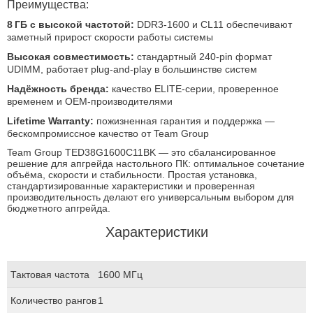
Преимущества:
8 ГБ с высокой частотой:
DDR3‑1600 и CL11 обеспечивают
заметный прирост скорости работы системы
Высокая совместимость:
стандартный 240‑pin формат
UDIMM, работает plug‑and‑play в большинстве систем
Надёжность бренда:
качество ELITE‑серии, проверенное
временем и OEM‑производителями
Lifetime Warranty:
пожизненная гарантия и поддержка —
бескомпромиссное качество от Team Group
Team Group TED38G1600C11BK — это сбалансированное
решение для апгрейда настольного ПК: оптимальное сочетание
объёма, скорости и стабильности. Простая установка,
стандартизированные характеристики и проверенная
производительность делают его универсальным выбором для
бюджетного апгрейда.
Характеристики
Тактовая частота
1600 МГц
Количество рангов
1