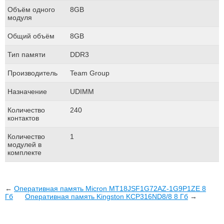
Объём одного
8GB
модуля
Общий объём
8GB
Тип памяти
DDR3
Производитель
Team Group
Назначение
UDIMM
Количество
240
контактов
Количество
1
модулей в
комплекте
←
Оперативная память Micron MT18JSF1G72AZ-1G9P1ZE 8
Гб
Оперативная память Kingston KCP316ND8/8 8 Гб
→