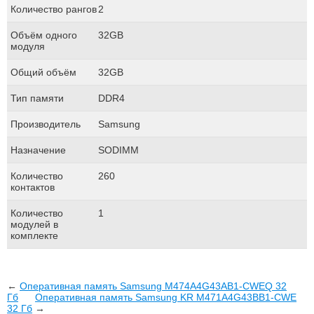
Количество рангов
2
Объём одного
32GB
модуля
Общий объём
32GB
Тип памяти
DDR4
Производитель
Samsung
Назначение
SODIMM
Количество
260
контактов
Количество
1
модулей в
комплекте
←
Оперативная память Samsung M474A4G43AB1-CWEQ 32
Гб
Оперативная память Samsung KR M471A4G43BB1-CWE
32 Гб
→