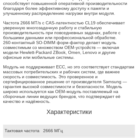
способствует повышенной оперативной производительности
благодаря более эффективному доступу к памяти и
улучшенному распределению нагрузки внутри модуля.
Частота 2666 MT/s с CAS‑латентностью CL19 обеспечивает
уверенную многозадачную работу и стабильную
производительность при повседневных задачах, работе с
большими данными или профессиональной обработке.
260‑контактный SO‑DIMM форм‑фактор делает модуль
совместимым со множеством OEM‑устройств — включая
модели Hewlett‑Packard ZBook, Omen, Lenovo и другие
офисные или мобильные системы.
Модуль не поддерживает ECC, но это соответствует стандартам
массовых потребительских и рабочих систем, где важнее
скорость и совместимость. Это проверенное и
сертифицированное решение от производителя Samsung —
гарантия высокой совместимости и безопасности. Модель
широко используется как OEM‑модуль поставляемый на
сборочные линии ведущих брендов, что подтверждает её
качество и надёжность.
Характеристики
Тактовая частота
2666 МГц