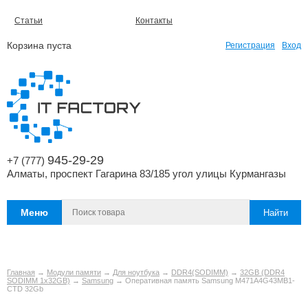
Статьи
Контакты
Корзина пуста
Регистрация
Вход
945-29-29
+7 (777)
Алматы, проспект Гагарина 83/185 угол улицы Курмангазы
Меню
Главная
→
Модули памяти
→
Для ноутбука
→
DDR4(SODIMM)
→
32GB (DDR4
SODIMM 1x32GB)
→
Samsung
→ Оперативная память Samsung M471A4G43MB1-
CTD 32Gb