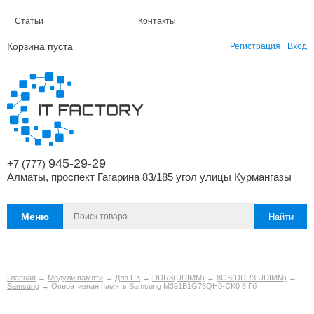
Статьи
Контакты
Корзина пуста
Регистрация
Вход
945-29-29
+7 (777)
Алматы, проспект Гагарина 83/185 угол улицы Курмангазы
Меню
Главная
→
Модули памяти
→
Для ПК
→
DDR3(UDIMM)
→
8GB(DDR3 UDIMM)
→
Samsung
→ Оперативная память Samsung M391B1G73QH0-CK0 8 Гб