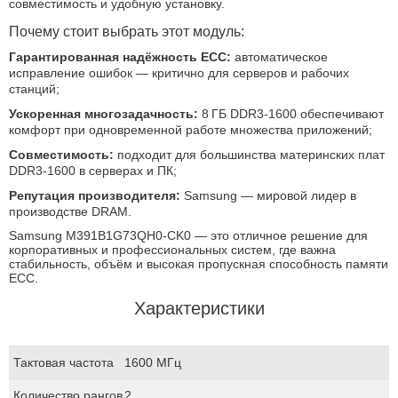
совместимость и удобную установку.
Почему стоит выбрать этот модуль:
Гарантированная надёжность ECC:
автоматическое
исправление ошибок — критично для серверов и рабочих
станций;
Ускоренная многозадачность:
8 ГБ DDR3‑1600 обеспечивают
комфорт при одновременной работе множества приложений;
Совместимость:
подходит для большинства материнских плат
DDR3‑1600 в серверах и ПК;
Репутация производителя:
Samsung — мировой лидер в
производстве DRAM.
Samsung M391B1G73QH0‑CK0 — это отличное решение для
корпоративных и профессиональных систем, где важна
стабильность, объём и высокая пропускная способность памяти
ECC.
Характеристики
Тактовая частота
1600 МГц
Количество рангов
2