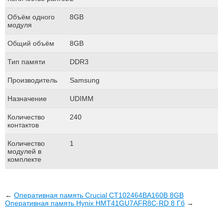
Объём одного
8GB
модуля
Общий объём
8GB
Тип памяти
DDR3
Производитель
Samsung
Назначение
UDIMM
Количество
240
контактов
Количество
1
модулей в
комплекте
←
Оперативная память Crucial CT102464BA160B 8GB
Оперативная память Hynix HMT41GU7AFR8C-RD 8 Гб
→