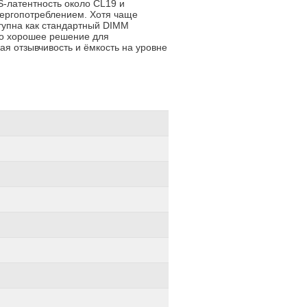
S‑латентность около CL19 и
нергопотреблением. Хотя чаще
тупна как стандартный DIMM
Это хорошее решение для
ая отзывчивость и ёмкость на уровне