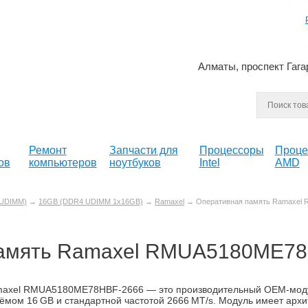
Алматы, проспект Гага
Ремонт
Запчасти для
Процессоры
Проце
ов
компьютеров
ноутбуков
Intel
AMD
UDIMM)
→
16GB (DDR4 UDIMM 1x16GB)
→
Ramaxel
→ Оперативная память Ramaxel 
амять Ramaxel RMUA5180ME78
axel RMUA5180ME78HBF‑2666 — это производительный OEM‑моду
ёмом 16 GB и стандартной частотой 2666 MT/s. Модуль имеет архите