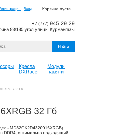
Корзина пуста
Регистрация
Вход
945-29-29
+7 (777)
рина 83/185 угол улицы Курмангазы
ссоры
Кресла
Модули
DXRacer
памяти
16XRGB 32 Гб
6XRGB 32 Гб
модель MD32GK2D4320016XRGB)
pin DDR4, оптимально подходящий