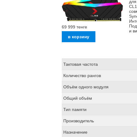
для
CL1
сов
Syn
Инт
Под
69 999
тенге
и в
Тактовая частота
Количество рангов
Объём одного модуля
Общий объём
Тип памяти
Производитель
Назначение