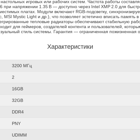
 настольных игровых или рабочих систем. Частота работы составля
6 при напряжении 1.35 В — доступно через Intel XMP 2.0 для быстр
местимых платах. Модули включают RGB-подсветку, синхронизиру
c, MSI Mystic Light и др.), что позволяет эстетично вписать память
егрированные тепловые радиаторы обеспечивают стабильную рабо
ходит для геймеров, создателей контента и пользователей, котор
изуальный стиль системы. Гарантия — ограниченная пожизненная о
Характеристики
3200 МГц
2
16GB
32GB
DDR4
PNY
UDIMM