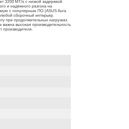
ет 3200 MT/s с низкой задержкой
ого и надёжного разгона на
емую с популярным ПО (ASUS Aura
 в любой сборочный интерьер.
ту при продолжительных нагрузках.
ым важна высокая производительность
т производителя.