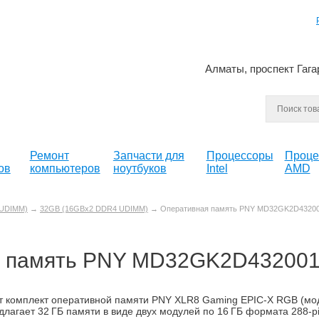
Алматы, проспект Гага
Ремонт
Запчасти для
Процессоры
Проце
ов
компьютеров
ноутбуков
Intel
AMD
UDIMM)
→
32GB (16GBx2 DDR4 UDIMM)
→ Оперативная память PNY MD32GK2D43200
я память PNY MD32GK2D432001
т комплект оперативной памяти PNY XLR8 Gaming EPIC‑X RGB (
длагает 32 ГБ памяти в виде двух модулей по 16 ГБ формата 288‑