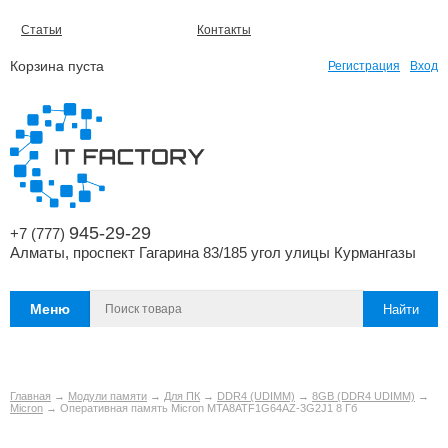
Статьи
Контакты
Корзина пуста
Регистрация
Вход
945-29-29
+7 (777)
Алматы, проспект Гагарина 83/185 угол улицы Курмангазы
Меню
Главная
→
Модули памяти
→
Для ПК
→
DDR4 (UDIMM)
→
8GB (DDR4 UDIMM)
→
Micron
→ Оперативная память Micron MTA8ATF1G64AZ-3G2J1 8 Гб