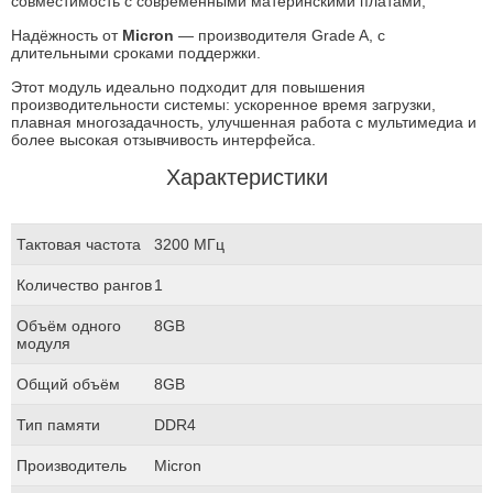
совместимость с современными материнскими платами;
Надёжность от
Micron
— производителя Grade A, с
длительными сроками поддержки.
Этот модуль идеально подходит для повышения
производительности системы: ускоренное время загрузки,
плавная многозадачность, улучшенная работа с мультимедиа и
более высокая отзывчивость интерфейса.
Характеристики
Тактовая частота
3200 МГц
Количество рангов
1
Объём одного
8GB
модуля
Общий объём
8GB
Тип памяти
DDR4
Производитель
Micron