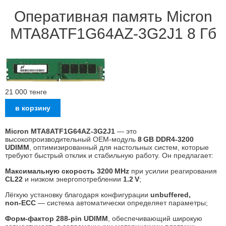
Оперативная память Micron
MTA8ATF1G64AZ-3G2J1 8 Гб
21 000
тенге
Micron MTA8ATF1G64AZ‑3G2J1
— это
высокопроизводительный OEM‑модуль
8 GB DDR4‑3200
UDIMM
, оптимизированный для настольных систем, которые
требуют быстрый отклик и стабильную работу. Он предлагает:
Максимальную скорость 3200 MHz
при усилии реагирования
CL22
и низком энергопотреблении
1.2 V
;
Лёгкую установку благодаря конфигурации
unbuffered,
non‑ECC
— система автоматически определяет параметры;
Форм‑фактор 288‑pin UDIMM
, обеспечивающий широкую