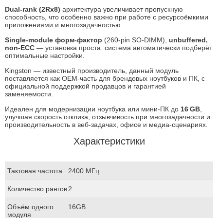
Dual‑rank (2Rx8)
архитектура увеличивает пропускную
способность, что особенно важно при работе с ресурсоёмкими
приложениями и многозадачностью.
Single-module форм‑фактор
(260‑pin SO‑DIMM),
unbuffered,
non‑ECC
— установка проста: система автоматически подберёт
оптимальные настройки.
Kingston — известный производитель, данный модуль
поставляется как OEM-часть для брендовых ноутбуков и ПК, с
официальной поддержкой продавцов и гарантией
заменяемости.
Идеален для модернизации ноутбука или мини-ПК до
16 GB
,
улучшая скорость отклика, отзывчивость при многозадачности и
производительность в веб‑задачах, офисе и медиа-сценариях.
Характеристики
Тактовая частота
2400 МГц
Количество рангов
2
Объём одного
16GB
модуля