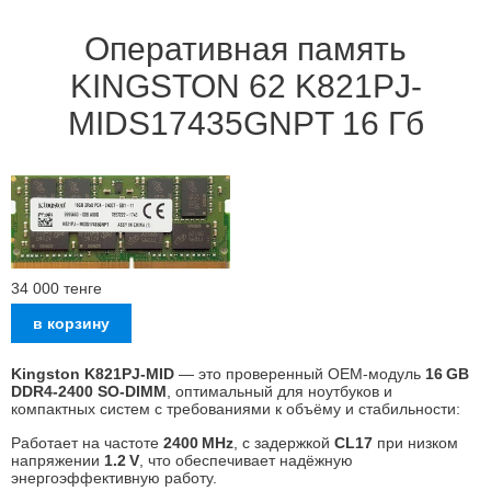
Оперативная память
KINGSTON 62 K821PJ-
MIDS17435GNPT 16 Гб
34 000
тенге
Kingston K821PJ‑MID
— это проверенный OEM‑модуль
16 GB
DDR4‑2400 SO‑DIMM
, оптимальный для ноутбуков и
компактных систем с требованиями к объёму и стабильности:
Работает на частоте
2400 MHz
, с задержкой
CL17
при низком
напряжении
1.2 V
, что обеспечивает надёжную
энергоэффективную работу.