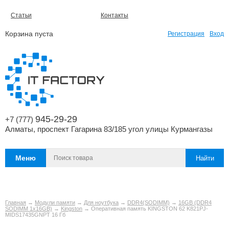
Статьи
Контакты
Корзина пуста
Регистрация
Вход
945-29-29
+7 (777)
Алматы, проспект Гагарина 83/185 угол улицы Курмангазы
Меню
Главная
→
Модули памяти
→
Для ноутбука
→
DDR4(SODIMM)
→
16GB (DDR4
SODIMM 1x16GB)
→
Kingston
→ Оперативная память KINGSTON 62 K821PJ-
MIDS17435GNPT 16 Гб