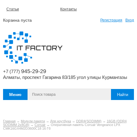
Статьи
Контакты
Корзина пуста
Регистрация
Вход
945-29-29
+7 (777)
Алматы, проспект Гагарина 83/185 угол улицы Курмангазы
Меню
Главная
→
Модули памяти
→
Для ноутбука
→
DDR4(SODIMM)
→
16GB (DDR4
SODIMM 2x8GB)
→
Corsair
→ Оперативная память Corsair Vengeance LPX
CMK16GX4M2D3600C18 16 Гб