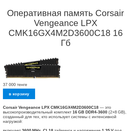
Оперативная память Corsair
Vengeance LPX
CMK16GX4M2D3600C18 16
Гб
37 000
тенге
Corsair Vengeance LPX CMK16GX4M2D3600C18
— это
высокопроизводительный комплект
16 GB DDR4‑3600
(2×8 GB),
созданный для тех, кто использует системы с интенсивной
нагрузкой:
включает
3600 MHz
,
CL18
тайминги и напряжение
1.35 V
под