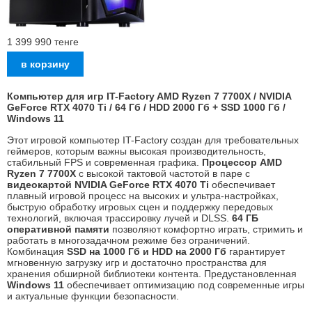
1 399 990
тенге
Компьютер для игр IT-Factory AMD Ryzen 7 7700X / NVIDIA
GeForce RTX 4070 Ti / 64 Гб / HDD 2000 Гб + SSD 1000 Гб /
Windows 11
Этот игровой компьютер IT-Factory создан для требовательных
геймеров, которым важны высокая производительность,
стабильный FPS и современная графика.
Процессор AMD
Ryzen 7 7700X
с высокой тактовой частотой в паре с
видеокартой NVIDIA GeForce RTX 4070 Ti
обеспечивает
плавный игровой процесс на высоких и ультра-настройках,
быструю обработку игровых сцен и поддержку передовых
технологий, включая трассировку лучей и DLSS.
64 ГБ
оперативной памяти
позволяют комфортно играть, стримить и
работать в многозадачном режиме без ограничений.
Комбинация
SSD на 1000 Гб и HDD на 2000 Гб
гарантирует
мгновенную загрузку игр и достаточно пространства для
хранения обширной библиотеки контента. Предустановленная
Windows 11
обеспечивает оптимизацию под современные игры
и актуальные функции безопасности.