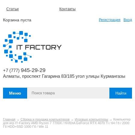
Статьи
Контакты
Корзина пуста
Регистрация
Вход
945-29-29
+7 (777)
Алматы, проспект Гагарина 83/185 угол улицы Курмангазы
Меню
Главная
→
Сборка и продажа компьютеров
→
Игровые компьютеры
→ Компьютер
для игр IT-Factory AMD Ryzen 7 7700X / NVIDIA GeForce RTX 4070 Ti / 64 Гб / 2000
Гб HDD+SSD 1000 Гб / Win 11