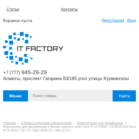
Статьи
Контакты
Корзина пуста
Регистрация
Вход
945-29-29
+7 (777)
Алматы, проспект Гагарина 83/185 угол улицы Курмангазы
Меню
Главная
→
Сборка и продажа компьютеров
→
Компьютеры для дизайнеров
→
Компьютер для дизайнеров в белом корпусе Intel Core i7-12700KF / NVIDIA GeForce
RTX 5070 / 32 Гб / SSD 2048 Гб / Win 11 Pro