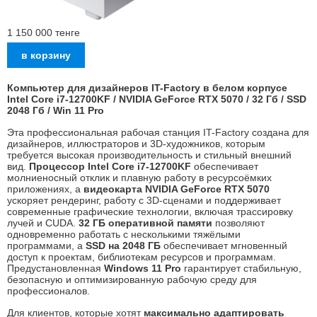
1 150 000
тенге
Компьютер для дизайнеров IT-Factory в белом корпусе
Intel Core i7-12700KF / NVIDIA GeForce RTX 5070 / 32 Гб / SSD
2048 Гб / Win 11 Pro
Эта профессиональная рабочая станция IT-Factory создана для
дизайнеров, иллюстраторов и 3D-художников, которым
требуется высокая производительность и стильный внешний
вид.
Процессор Intel Core i7-12700KF
обеспечивает
молниеносный отклик и плавную работу в ресурсоёмких
приложениях, а
видеокарта NVIDIA GeForce RTX 5070
ускоряет рендеринг, работу с 3D-сценами и поддерживает
современные графические технологии, включая трассировку
лучей и CUDA.
32 ГБ оперативной памяти
позволяют
одновременно работать с несколькими тяжёлыми
программами, а
SSD на 2048 ГБ
обеспечивает мгновенный
доступ к проектам, библиотекам ресурсов и программам.
Предустановленная
Windows 11 Pro
гарантирует стабильную,
безопасную и оптимизированную рабочую среду для
профессионалов.
Для клиентов, которые хотят
максимально адаптировать