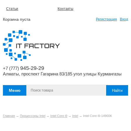
Статьи
Контакты
Корзина пуста
Регистрация
Вход
945-29-29
+7 (777)
Алматы, проспект Гагарина 83/185 угол улицы Курмангазы
Меню
Главная
→
Процессоры Intel
→
Intel Core i9
→
Intel
→ Intel Сore i9-14900K