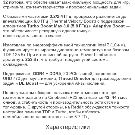
32 потока
, что обеспечивает максимальную мощность для игр,
стриминга, контент‑творчества и профессиональных задач.
С базовыми частотами
3.2/2.4 ГГц
, процессор разгоняется до
впечатляющих
6.0 ГГц
(Thermal Velocity Boost) с поддержкой
алгоритмов
Turbo Boost Max 3.0 (5.8 ГГц)
и
Adaptive Boost
—
это обеспечивает рекордную однопоточную
производительность в классе.
Изготовлен по энергоэффективной технологии Intel 7 (10‑нм),
функционирует в широком диапазоне температур при базовом
TDP 125 Вт. При интенсивной нагрузке Power Limit может
достигнуть
253 Вт
, что требует продвинутой системы
охлаждения.
Поддерживает
DDR4 + DDR5
, 20 PCIe‑линий, встроенное
UHD 770 для мультимедиа,
Thread Director
для распределения
задач и
DL Boost
— для ускорения AI‑вычислений.
По результатам обзоров пользователи отмечают, что при
грамотном разгоне на Cinebench R23 достигаются
43–44 тыс.
очков
, а стабильность и производительность остаются на
топ‑уровне
.
С другой стороны, на Reddit обсуждаются тонкости
настройки лимитов TDP и Turbo, чтобы избежать
нестабильности на частотах свыше 5.7 ГГц.
Характеристики