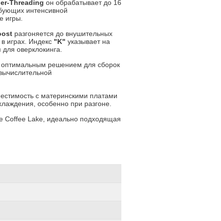
er-Threading
он обрабатывает до 16
ебующих интенсивной
е игры.
oost
разгоняется до внушительных
 в играх. Индекс
"K"
указывает на
для оверклокинга.
о оптимальным решением для сборок
 вычислительной
естимость с материнскими платами
хлаждения, особенно при разгоне.
е Coffee Lake, идеально подходящая