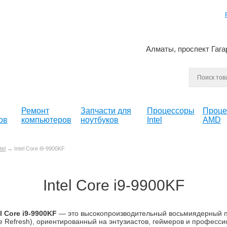
Алматы, проспект Гага
Ремонт
Запчасти для
Процессоры
Проце
ов
компьютеров
ноутбуков
Intel
AMD
tel
→ Intel Core i9-9900KF
Intel Core i9-9900KF
el Core i9-9900KF
— это высокопроизводительный восьмиядерный пр
e Refresh), ориентированный на энтузиастов, геймеров и професс