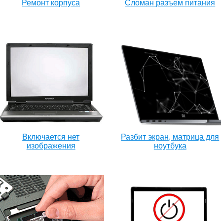
Ремонт корпуса
Сломан разъем питания
Включается нет
Разбит экран, матрица для
изображения
ноутбука