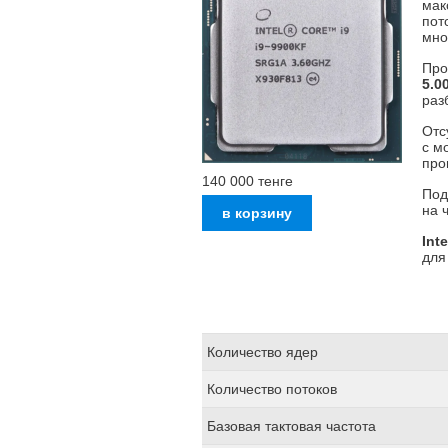
мак
пот
мно
Про
5.0
раз
Отс
с м
про
140 000
тенге
Под
на 
Int
для
Количество ядер
Количество потоков
Базовая тактовая частота