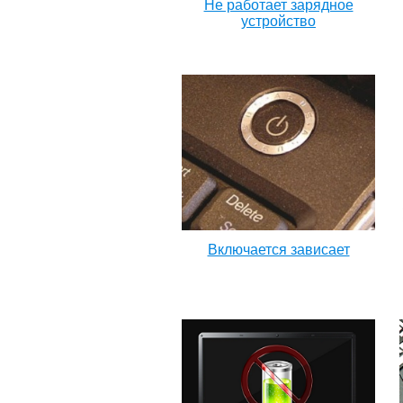
Не работает зарядное
устройство
Включается зависает