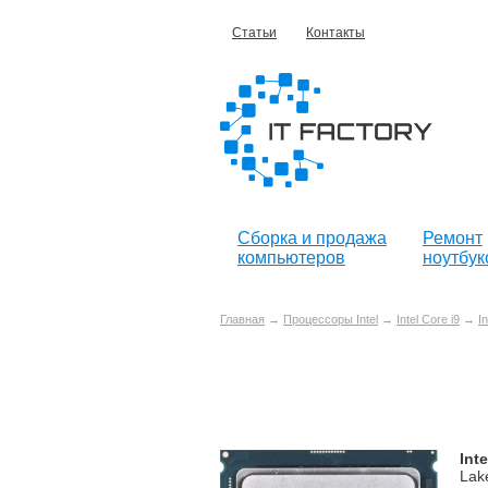
Статьи
Контакты
Сборка и продажа
Ремонт
компьютеров
ноутбук
Главная
→
Процессоры Intel
→
Intel Core i9
→
In
Int
Lak