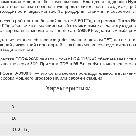
симальная мощность без компромиссов. Благодаря поддержке
Hyp
оков, обеспечивая невероятную производительность в задачах, тр
гозадачности: видеомонтаж, 3D-рендеринг, стриминг и современны
цессор работает на базовой частоте
3.60 ГГц
, а в режиме
Turbo B
0 ГГц
, обеспечивая молниеносный отклик и высокую частоту кадров
блокированный множитель, что делает
9900KF
идеальным выбором 
утствие встроенной графики (обозначено индексом
"F"
) делает ег
ощной дискретной видеокартой — всё внимание сосредоточено на
изводительности.
держка
DDR4-2666
памяти и сокет
LGA 1151-v2
обеспечивает совм
чипсетах серии 300. При этом
TDP в 95 Вт
требует качественного о
el Core i9-9900KF
— это флагманская производительность в линейк
 сборки мощного игрового ПК или рабочей станции.
Характеристики
8
16
3.60 ГГц