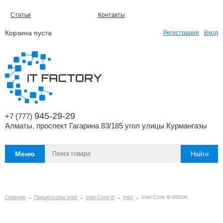
Статьи
Контакты
Корзина пуста
Регистрация
Вход
945-29-29
+7 (777)
Алматы, проспект Гагарина 83/185 угол улицы Курмангазы
Меню
Главная
→
Процессоры Intel
→
Intel Core i9
→
Intel
→ Intel Core i9-9900K