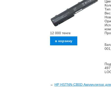
Цве
Кол
Тип
Вес 
Нов
Ори
Исп
ком
12 000
тенге
Про
Бат
001
Под
497
LO
←
HP HSTNN-CB0D Аккумулятор для