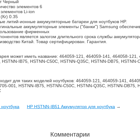
т Черный
ичество элементов 6
 элементов Li-ion
(Кг) 0.35
ые литий-ионные аккумуляторные батареи для ноутбуков HP.
гинальные аккумуляторные элементы ("банки") Samsung обеспечив
ользование фирменных
понентов является залогом длительного срока службы аккумулятор
изводство Китай. Товар сертифицирован. Гарантия.
арея может иметь название: 464059-121, 464059-141, 464058-121, 
, HSTNN-IB75, HSTNN-C50C, HSTNN-Q35C, HSTNN-DB75, HSTNN-
ходит для таких моделей ноутбуков: 464059-121, 464059-141, 4640
705-001, HSTNN-IB75, HSTNN-C50C, HSTNN-Q35C, HSTNN-DB75, 
C
 ноутбука
HP HSTNN-IB51 Аккумулятор для ноутбука
→
Комментарии