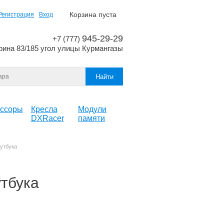
Корзина пуста
Регистрация
Вход
945-29-29
+7 (777)
рина 83/185 угол улицы Курмангазы
ссоры
Кресла
Модули
DXRacer
памяти
утбука
тбука