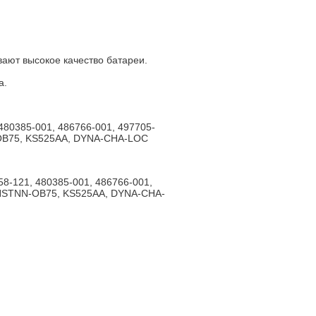
ают высокое качество батареи.
а.
480385-001, 486766-001, 497705-
OB75, KS525AA, DYNA-CHA-LOC
58-121, 480385-001, 486766-001,
HSTNN-OB75, KS525AA, DYNA-CHA-