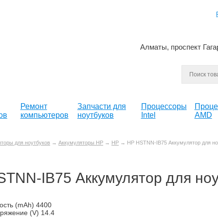
Алматы, проспект Гага
Ремонт
Запчасти для
Процессоры
Проце
ов
компьютеров
ноутбуков
Intel
AMD
торы для ноутбуков
→
Аккумуляторы HP
→
HP
→ HP HSTNN-IB75 Аккумулятор для но
STNN-IB75 Аккумулятор для ноу
ость (mAh) 4400
ряжение (V) 14.4