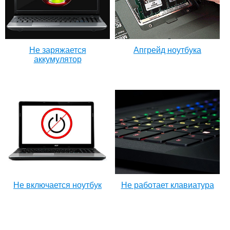
Не заряжается
Апгрейд ноутбука
аккумулятор
Не включается ноутбук
Не работает клавиатура