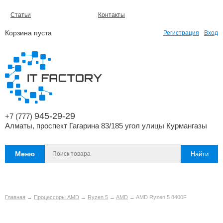
Статьи
Контакты
Корзина пуста
Регистрация
Вход
945-29-29
+7 (777)
Алматы, проспект Гагарина 83/185 угол улицы Курмангазы
Меню
Главная
→
Процессоры AMD
→
Ryzen 5
→
AMD
→ AMD Ryzen 5 8400F