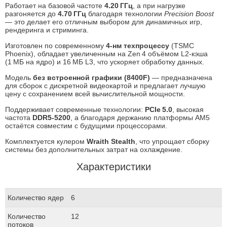
Работает на базовой частоте
4.20 ГГц
, а при нагрузке
разгоняется до
4.70 ГГц
благодаря технологии
Precision Boost
— это делает его отличным выбором для динамичных игр,
рендеринга и стриминга.
Изготовлен по современному
4‑нм техпроцессу
(TSMC
Phoenix), обладает увеличенным на Zen 4 объёмом L2‑кэша
(1 МБ на ядро) и 16 МБ L3, что ускоряет обработку данных.
Модель
без встроенной графики (8400F)
— предназначена
для сборок с дискретной видеокартой и предлагает лучшую
цену с сохранением всей вычислительной мощности.
Поддерживает современные технологии:
PCIe 5.0
, высокая
частота
DDR5‑5200
, а благодаря держанию платформы AM5
остаётся совместим с будущими процессорами.
Комплектуется кулером
Wraith Stealth
, что упрощает сборку
системы без дополнительных затрат на охлаждение.
Характеристики
Количество ядер
6
Количество
12
потоков