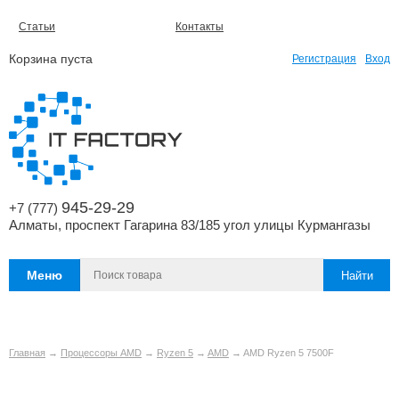
Статьи
Контакты
Корзина пуста
Регистрация
Вход
945-29-29
+7 (777)
Алматы, проспект Гагарина 83/185 угол улицы Курмангазы
Меню
Главная
→
Процессоры AMD
→
Ryzen 5
→
AMD
→ AMD Ryzen 5 7500F