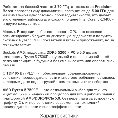
Работает на базовой частоте
3.70 ГГц
, а технология
Precision
Boost
позволяет ему динамически разгоняться до
5.00 ГГц
для
максимальной однопоточной производительности, что делает
его отличным выбором для схожих по цене Intel Core i5‑13400F
и других конкурентов
.
Модель
F‑версии
— без встроенного GPU, что позволяет
оптимизировать бюджет на дискретную видеокарту и получить
схожие с Ryzen 5 7600 показатели в играх и приложениях, но за
меньшую сумму
.
Sockets
AM5
, поддержка
DDR5‑5200
и
PCIe 5.0
делают
платформу Ryzen 5 7500F актуальной и перспективной — её
легко апгрейдить в будущем без смены сокета или оперативной
памяти
.
С
TDP 65 Вт
(PL1) чип обеспечивает сбалансированное
сочетание производительности и энергопотребления, оставаясь
холодным даже под нагрузкой в компактных и тихих сборках
.
AMD Ryzen 5 7500F
— это оптимальный выбор для тех, кто
ищет мощный и надёжный процессор для игр и рабочих задач с
платформой
AM5/DDR5/PCIe 5.0
, без переплаты за встроенную
графику. Отличное сочетание современных технологий,
производительности и энергоэффективности.
Характеристики