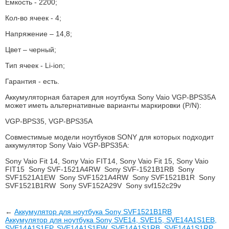
Емкость - 2200;
Кол-во ячеек - 4;
Напряжение – 14,8;
Цвет – черный;
Тип ячеек - Li-ion;
Гарантия - есть.
Аккумуляторная батарея для ноутбука Sony Vaio VGP-BPS35A
может иметь альтернативные варианты маркировки (P/N):
VGP-BPS35, VGP-BPS35A
Совместимые модели ноутбуков SONY для которых подходит
аккумулятор Sony Vaio VGP-BPS35A:
Sony Vaio Fit 14, Sony Vaio FIT14, Sony Vaio Fit 15, Sony Vaio
FIT15 Sony SVF-1521A4RW Sony SVF-1521B1RB Sony
SVF1521A1EW Sony SVF1521A4RW Sony SVF1521B1R Sony
SVF1521B1RW Sony SVF152A29V Sony svf152c29v
←
Аккумулятор для ноутбука Sony SVF1521B1RB
Аккумулятор для ноутбука Sony SVE14, SVE15, SVE14A1S1EB,
SVE14A1S1EP, SVE14A1S1EW, SVE14A1S1RB, SVE14A1S1RP,