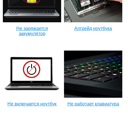
Не заряжается
Апгрейд ноутбука
аккумулятор
Не включается ноутбук
Не работает клавиатура