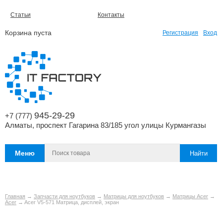
Статьи
Контакты
Корзина пуста
Регистрация
Вход
945-29-29
+7 (777)
Алматы, проспект Гагарина 83/185 угол улицы Курмангазы
Меню
Главная
→
Запчасти для ноутбуков
→
Матрицы для ноутбуков
→
Матрицы Acer
→
Acer
→ Acer V5-571 Матрица, дисплей, экран