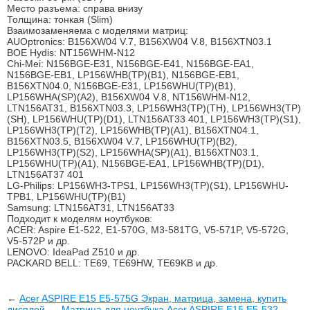
Место разъема: справа внизу
Толщина: тонкая (Slim)
Взаимозаменяема с моделями матриц:
AUOptronics: B156XW04 V.7, B156XW04 V.8, B156XTN03.1
BOE Hydis: NT156WHM-N12
Chi-Mei: N156BGE-E31, N156BGE-E41, N156BGE-EA1,
N156BGE-EB1, LP156WHB(TP)(B1), N156BGE-EB1,
B156XTN04.0, N156BGE-E31, LP156WHU(TP)(B1),
LP156WHA(SP)(A2), B156XW04 V.8, NT156WHM-N12,
LTN156AT31, B156XTN03.3, LP156WH3(TP)(TH), LP156WH3(TP)
(SH), LP156WHU(TP)(D1), LTN156AT33 401, LP156WH3(TP)(S1),
LP156WH3(TP)(T2), LP156WHB(TP)(A1), B156XTN04.1,
B156XTN03.5, B156XW04 V.7, LP156WHU(TP)(B2),
LP156WH3(TP)(S2), LP156WHA(SP)(A1), B156XTN03.1,
LP156WHU(TP)(A1), N156BGE-EA1, LP156WHB(TP)(D1),
LTN156AT37 401
LG-Philips: LP156WH3-TPS1, LP156WH3(TP)(S1), LP156WHU-
TPB1, LP156WHU(TP)(B1)
Samsung: LTN156AT31, LTN156AT33
Подходит к моделям ноутбуков:
ACER: Aspire E1-522, E1-570G, M3-581TG, V5-571P, V5-572G,
V5-572P и др.
LENOVO: IdeaPad Z510 и др.
PACKARD BELL: TE69, TE69HW, TE69KB и др.
←
Acer ASPIRE E15 E5-575G Экран, матрица, замена, купить
дисплей
Матрица для ноутбука Acer ASPIRE E15 E5-532
→