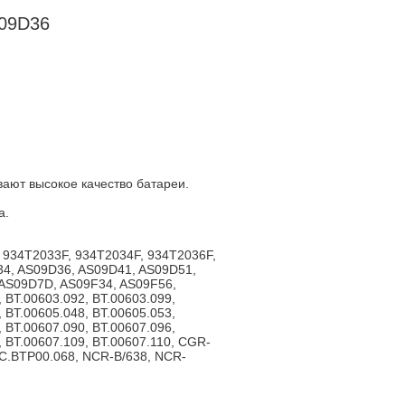
S09D36
ают высокое качество батареи.
а.
 934T2033F, 934T2034F, 934T2036F,
34, AS09D36, AS09D41, AS09D51,
AS09D7D, AS09F34, AS09F56,
, BT.00603.092, BT.00603.099,
, BT.00605.048, BT.00605.053,
, BT.00607.090, BT.00607.096,
, BT.00607.109, BT.00607.110, CGR-
C.BTP00.068, NCR-B/638, NCR-