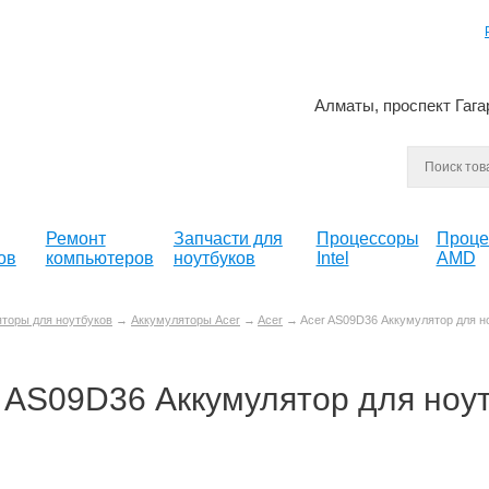
Алматы, проспект Гага
Ремонт
Запчасти для
Процессоры
Проце
ов
компьютеров
ноутбуков
Intel
AMD
торы для ноутбуков
→
Аккумуляторы Acer
→
Acer
→ Acer AS09D36 Аккумулятор для н
 AS09D36 Аккумулятор для ноу