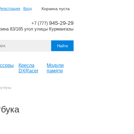
Корзина пуста
Регистрация
Вход
945-29-29
+7 (777)
рина 83/185 угол улицы Курмангазы
ссоры
Кресла
Модули
DXRacer
памяти
оутбука
тбука