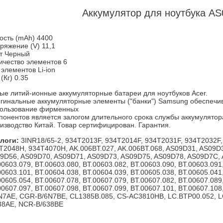
Аккумулятор для ноутбука A
ость (mAh) 4400
ряжение (V) 11,1
т Черный
ичество элементов 6
 элементов Li-ion
(Кг) 0.35
ые литий-ионные аккумуляторные батареи для ноутбуков Acer.
гинальные аккумуляторные элементы ("банки") Samsung обеспечив
ользование фирменных
понентов является залогом длительного срока службы аккумулятор
изводство Китай. Товар сертифицирован. Гарантия.
логи:
3INR18/65-2, 934T2013F, 934T2014F, 934T2031F, 934T2032F,
T2048H, 934T4070H, AK.006BT.027, AK.006BT.068, AS09D31, AS09D
9D56, AS09D70, AS09D71, AS09D73, AS09D75, AS09D78, AS09D7C, 
00603.079, BT.00603.080, BT.00603.082, BT.00603.090, BT.00603.091
00603.101, BT.00604.038, BT.00604.039, BT.00605.038, BT.00605.041
00605.054, BT.00607.078, BT.00607.079, BT.00607.082, BT.00607.089
00607.097, BT.00607.098, BT.00607.099, BT.00607.101, BT.00607.108
N7AE, CGR-B/6N7BE, CL1385B.085, CS-AC3810HB, LC.BTP00.052, L
38AE, NCR-B/638BE