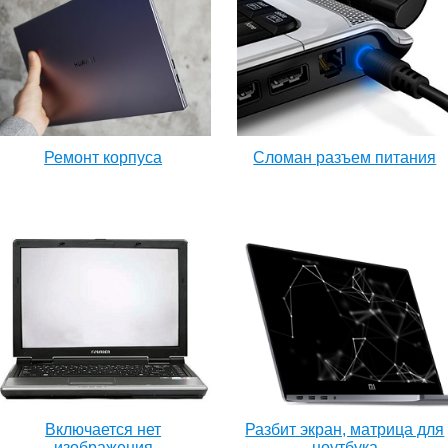
Ремонт корпуса
Сломан разъем питания
Включается нет
Разбит экран, матрица для
изображения
ноутбука