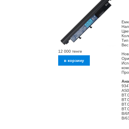
Емк
Нап
Цве
Кол
Тип
Вес 
12 000
тенге
Нов
Ори
Исп
ком
Про
Ана
934
AS0
BT.
BT.
BT.
BT.
B/6
B/6