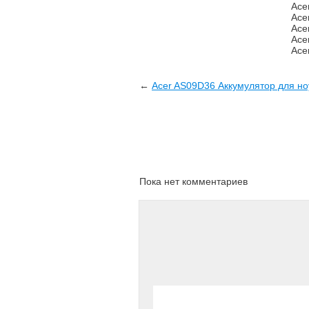
Ace
Ace
Ace
Ace
Ace
←
Acer AS09D36 Аккумулятор для но
Пока нет комментариев