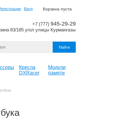
Корзина пуста
Регистрация
Вход
945-29-29
+7 (777)
рина 83/185 угол улицы Курмангазы
ссоры
Кресла
Модули
DXRacer
памяти
оутбука
тбука