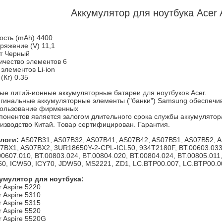
Аккумулятор для ноутбука Acer
ость (mAh) 4400
ряжение (V) 11,1
т Черный
ичество элементов 6
 элементов Li-ion
(Кг) 0.35
ые литий-ионные аккумуляторные батареи для ноутбуков Acer.
гинальные аккумуляторные элементы ("банки") Samsung обеспечив
ользование фирменных
понентов является залогом длительного срока службы аккумулятор
изводство Китай. Товар сертифицирован. Гарантия.
логи:
AS07B31, AS07B32, AS07B41, AS07B42, AS07B51, AS07B52, A
7BX1, AS07BX2, 3UR18650Y-2-CPL-ICL50, 934T2180F, BT.00603.033,
00607.010, BT.00803.024, BT.00804.020, BT.00804.024, BT.00805.01
50, ICW50, ICY70, JDW50, MS2221, ZD1, LC.BTP00.007, LC.BTP00.0
умулятор для ноутбука:
r Aspire 5220
r Aspire 5310
r Aspire 5315
r Aspire 5520
r Aspire 5520G