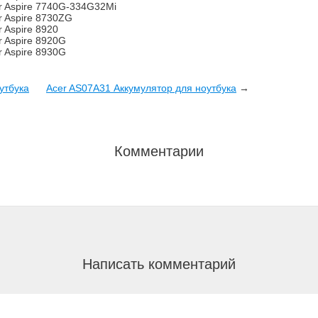
r Aspire 7740G-334G32Mi
r Aspire 8730ZG
r Aspire 8920
r Aspire 8920G
r Aspire 8930G
утбука
Acer AS07A31 Аккумулятор для ноутбука
→
Комментарии
Написать комментарий