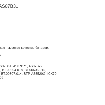
 AS07B31
ают высокое качество батареи.
а.
S07B61, AS07B71, AS07B72,
 BT.00604.018, BT.00605.015,
1, BT.00807.014, BTP-AS5520G, ICK70,
08