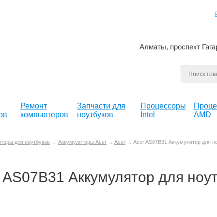
Алматы, проспект Гага
Ремонт
Запчасти для
Процессоры
Проце
ов
компьютеров
ноутбуков
Intel
AMD
торы для ноутбуков
→
Аккумуляторы Acer
→
Acer
→ Acer AS07B31 Аккумулятор для н
 AS07B31 Аккумулятор для ноу