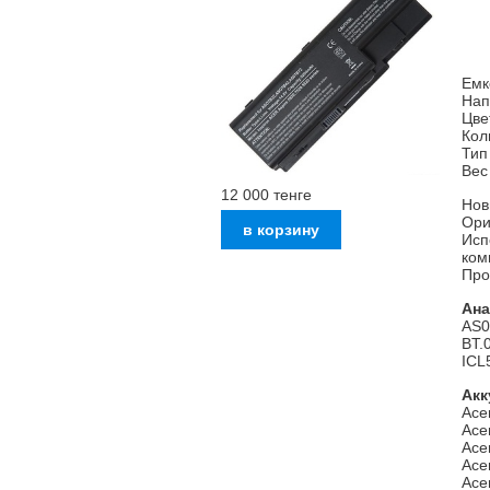
Емк
Нап
Цве
Кол
Тип
Вес 
12 000
тенге
Нов
Ори
Исп
ком
Про
Ана
AS0
BT.
ICL
Акк
Ace
Ace
Ace
Ace
Ace