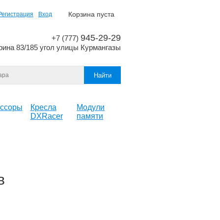
Корзина пуста
Регистрация
Вход
945-29-29
+7 (777)
рина 83/185 угол улицы Курмангазы
ссоры
Кресла
Модули
DXRacer
памяти
в