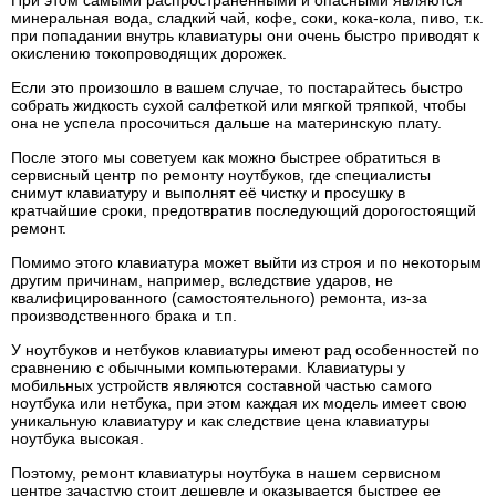
При этом самыми распространенными и опасными являются
минеральная вода, сладкий чай, кофе, соки, кока-кола, пиво, т.к.
при попадании внутрь клавиатуры они очень быстро приводят к
окислению токопроводящих дорожек.
Если это произошло в вашем случае, то постарайтесь быстро
собрать жидкость сухой салфеткой или мягкой тряпкой, чтобы
она не успела просочиться дальше на материнскую плату.
После этого мы советуем как можно быстрее обратиться в
сервисный центр по ремонту ноутбуков, где специалисты
снимут клавиатуру и выполнят её чистку и просушку в
кратчайшие сроки, предотвратив последующий дорогостоящий
ремонт.
Помимо этого клавиатура может выйти из строя и по некоторым
другим причинам, например, вследствие ударов, не
квалифицированного (самостоятельного) ремонта, из-за
производственного брака и т.п.
У ноутбуков и нетбуков клавиатуры имеют рад особенностей по
сравнению с обычными компьютерами. Клавиатуры у
мобильных устройств являются составной частью самого
ноутбука или нетбука, при этом каждая их модель имеет свою
уникальную клавиатуру и как следствие цена клавиатуры
ноутбука высокая.
Поэтому, ремонт клавиатуры ноутбука в нашем сервисном
центре зачастую стоит дешевле и оказывается быстрее ее