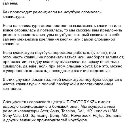
замены.
Как происходит ремонт, если на ноутбуке сломалась
клавиатура.
Если на клавиатуре стала постоянно выскакивать клавиша или
вовсе оторвалась и потерялась, то мы сможем вам предложить
ремонт клавиш клавиатуры ноутбука, который включает в себя
замену механизма крепления кнопки или самой сломанной
клавиши.
Если клавиатура ноутбука перестала работать (глючит), при
этом часть клавиш не пропечатываться или, наоборот залипают,
при нажатии на одну клавишу высвечивается сразу несколько
символов, да еще, если при этом слышен хруст. Все это, можно
с уверенностью сказать, последствия залития жидкостью.
В этих случаях ремонт залитой клавиатуры ноутбука сводится к
чистке клавиатуры с полной разборкой и восстановлением
контактов.
Специалисты сервисного центр «IT-FACTORY.KZ» имеют
высокую квалификацию и большой опыт. Мы осуществляем
ремонт клавиатуры Acer, Asus, Toshiba, Dell, HP, Lenovo / IBM,
Sony Vaio, LG, Samsung, Benq, MSI, Roverbook, Fujitsu Siemens
и других ведущих производителей ноутбуков.