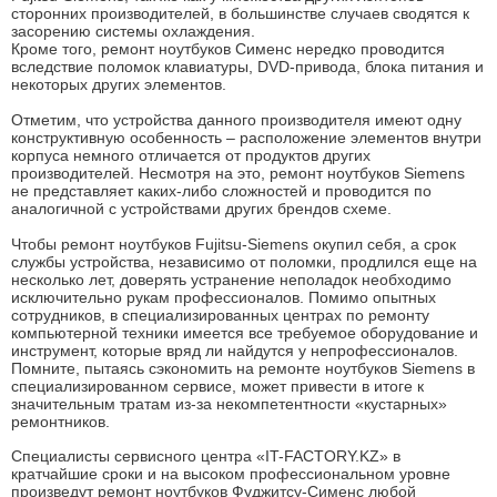
сторонних производителей, в большинстве случаев сводятся к
засорению системы охлаждения.
Кроме того, ремонт ноутбуков Сименс нередко проводится
вследствие поломок клавиатуры, DVD-привода, блока питания и
некоторых других элементов.
Отметим, что устройства данного производителя имеют одну
конструктивную особенность – расположение элементов внутри
корпуса немного отличается от продуктов других
производителей. Несмотря на это, ремонт ноутбуков Siemens
не представляет каких-либо сложностей и проводится по
аналогичной с устройствами других брендов схеме.
Чтобы ремонт ноутбуков Fujitsu-Siemens окупил себя, а срок
службы устройства, независимо от поломки, продлился еще на
несколько лет, доверять устранение неполадок необходимо
исключительно рукам профессионалов. Помимо опытных
сотрудников, в специализированных центрах по ремонту
компьютерной техники имеется все требуемое оборудование и
инструмент, которые вряд ли найдутся у непрофессионалов.
Помните, пытаясь сэкономить на ремонте ноутбуков Siemens в
специализированном сервисе, может привести в итоге к
значительным тратам из-за некомпетентности «кустарных»
ремонтников.
Специалисты сервисного центра «IT-FACTORY.KZ» в
кратчайшие сроки и на высоком профессиональном уровне
произведут ремонт ноутбуков Фуджитсу-Сименс любой