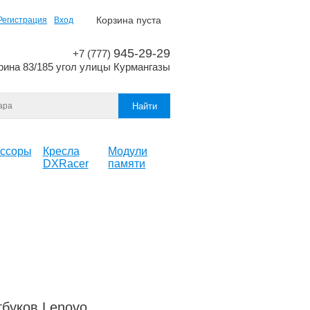
Корзина пуста
Регистрация
Вход
945-29-29
+7 (777)
рина 83/185 угол улицы Курмангазы
ссоры
Кресла
Модули
DXRacer
памяти
тбуков Lenovo