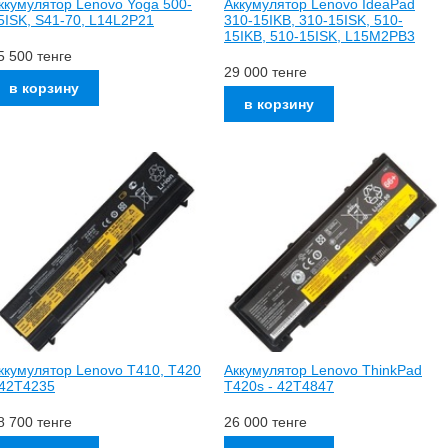
ккумулятор Lenovo Yoga 500-
Аккумулятор Lenovo IdeaPad
5ISK, S41-70, L14L2P21
310-15IKB, 310-15ISK, 510-
15IKB, 510-15ISK, L15M2PB3
5 500
тенге
29 000
тенге
ккумулятор Lenovo T410, T420
Аккумулятор Lenovo ThinkPad
 42T4235
T420s - 42T4847
8 700
тенге
26 000
тенге