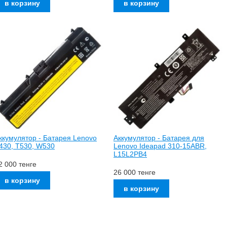
ккумулятор - Батарея Lenovo
Аккумулятор - Батарея для
430, T530, W530
Lenovo Ideapad 310-15ABR,
L15L2PB4
2 000
тенге
26 000
тенге