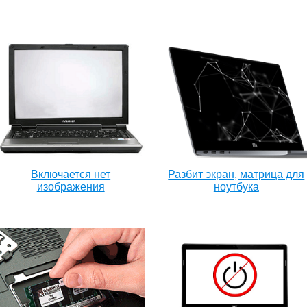
Включается нет
Разбит экран, матрица для
изображения
ноутбука