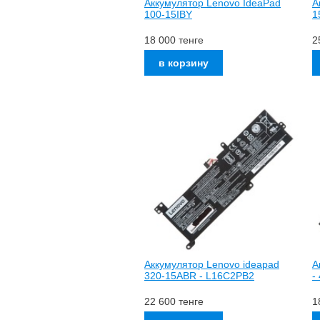
Аккумулятор Lenovo IdeaPad
А
100-15IBY
1
18 000
тенге
2
Аккумулятор Lenovo ideapad
А
320-15ABR - L16C2PB2
-
22 600
тенге
1