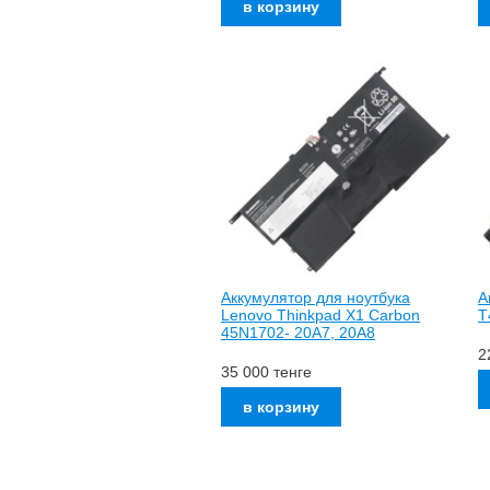
Аккумулятор для ноутбука
А
Lenovo Thinkpad X1 Carbon
T
45N1702- 20A7, 20A8
2
35 000
тенге