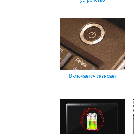
устройство
Включается зависает