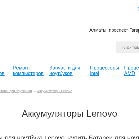
Алматы, проспект Гага
Ремонт
Запчасти для
Процессоры
Проце
ов
компьютеров
ноутбуков
Intel
AMD
торы для ноутбуков
→
Аккумуляторы Lenovo
Аккумуляторы Lenovo
 для ноутбука Lenovo, купить Батареи для ноу