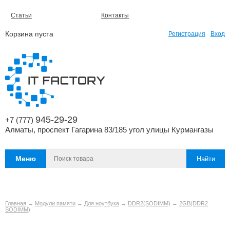
Статьи
Контакты
Корзина пуста
Регистрация
Вход
945-29-29
+7 (777)
Алматы, проспект Гагарина 83/185 угол улицы Курмангазы
Меню
Главная
→
Модули памяти
→
Для ноутбука
→
DDR2(SODIMM)
→
2GB(DDR2
SODIMM)