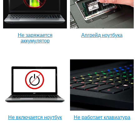
Не заряжается
Апгрейд ноутбука
аккумулятор
Не включается ноутбук
Не работает клавиатура