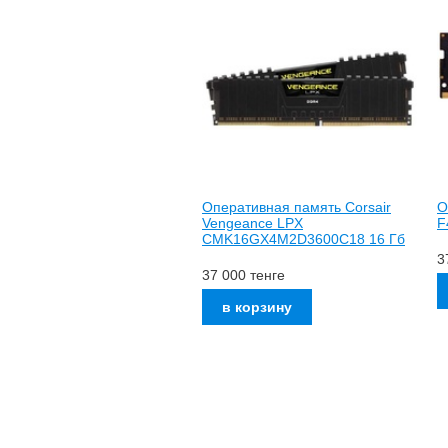
Оперативная память Corsair
О
Vengeance LPX
F
CMK16GX4M2D3600C18 16 Гб
3
37 000
тенге