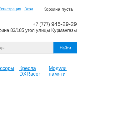
Корзина пуста
Регистрация
Вход
945-29-29
+7 (777)
рина 83/185 угол улицы Курмангазы
ссоры
Кресла
Модули
DXRacer
памяти