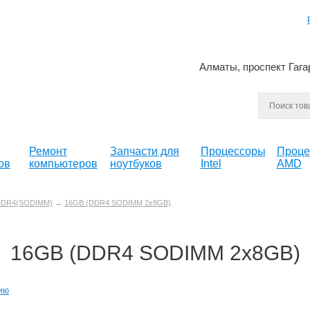
Алматы, проспект Гага
Ремонт
Запчасти для
Процессоры
Проце
ов
компьютеров
ноутбуков
Intel
AMD
DR4(SODIMM)
→
16GB (DDR4 SODIMM 2x8GB)
16GB (DDR4 SODIMM 2x8GB)
ию