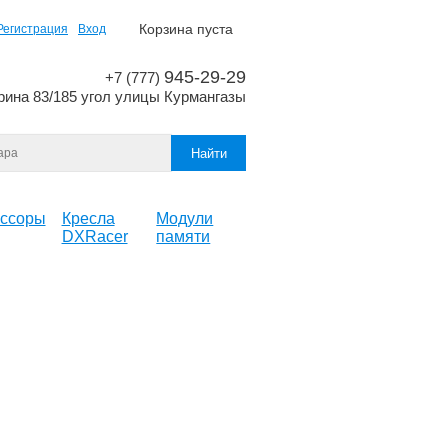
Корзина пуста
Регистрация
Вход
945-29-29
+7 (777)
рина 83/185 угол улицы Курмангазы
ссоры
Кресла
Модули
DXRacer
памяти